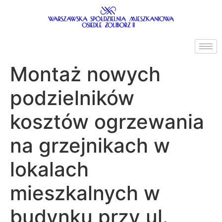
do
treści
Montaż nowych
podzielników
kosztów ogrzewania
na grzejnikach w
lokalach
mieszkalnych w
budynku przy ul.